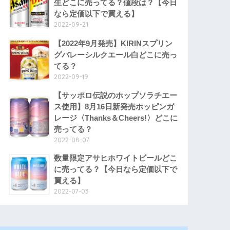
生どこに売ってる？値段は？【今日
なら定価以下で買える】
2022-09-21
【2022年9月発売】KIRINスプリン
グバレーシルクエール白どこに売っ
てる？
2022-09-19
【サッポロ伝説のホップソラチエー
ス使用】8月16日新発売ホッピンガ
レージ〈Thanks＆Cheers!〉どこに
売ってる？
2022-08-07
数量限定アサヒホワイトビールどこ
に売ってる？【今日なら定価以下で
買える】
2022-07-03