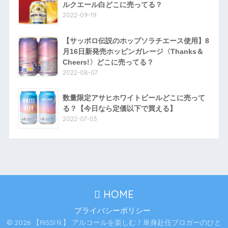
ルクエール白どこに売ってる？
2022-09-19
【サッポロ伝説のホップソラチエース使用】8
月16日新発売ホッピンガレージ〈Thanks＆
Cheers!〉どこに売ってる？
2022-08-07
数量限定アサヒホワイトビールどこに売って
る？【今日なら定価以下で買える】
2022-07-03
HOME
プライバシーポリシー
© 2026 【RISSIＮ】 アルコールを楽しむ！単身赴任ブロガーのひと