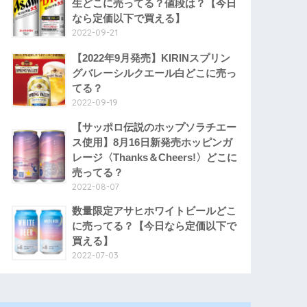
生どこに売ってる？値段は？【今日
なら定価以下で買える】
2022-09-21
【2022年9月発売】KIRINスプリン
グバレーシルクエール白どこに売っ
てる？
2022-09-19
【サッポロ伝説のホップソラチエー
ス使用】8月16日新発売ホッピンガ
レージ〈Thanks＆Cheers!〉どこに
売ってる？
2022-08-07
数量限定アサヒホワイトビールどこ
に売ってる？【今日なら定価以下で
買える】
2022-07-03