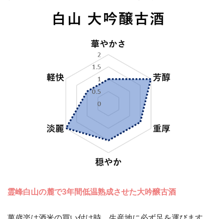
霊峰白山の麓で3年間低温熟成させた大吟醸古酒
萬歳楽は酒米の買い付け時、生産地に必ず足を運びます。