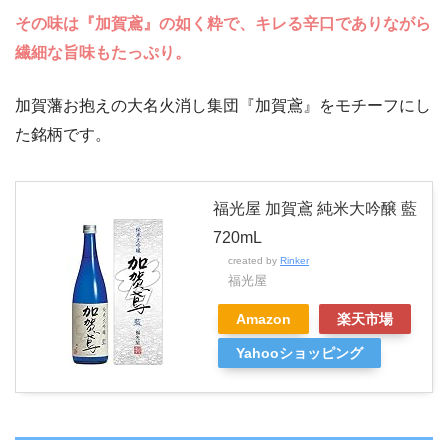
その味は『加賀鳶』の如く粋で、キレる辛口でありながら
繊細な旨味もたっぷり。
加賀藩お抱えの大名火消し集団『加賀鳶』をモチーフにし
た銘柄です。
福光屋 加賀鳶 純米大吟醸 藍
720mL
created by
Rinker
福光屋
Amazon
楽天市場
Yahooショッピング