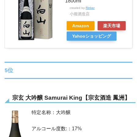
1800ml
created by
Rinker
小堀酒造店
Amazon
楽天市場
Yahooショッピング
5位
宗玄 大吟醸 Samurai King【宗玄酒造 鳳洲】
特定名称：大吟醸
アルコール度数:：17%