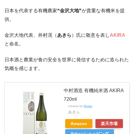
日本を代表する有機農家❝
金沢大地
❞が貴重な有機米を提
供。
金沢大地代表、井村滉（
あきら
）氏に敬意を表し
AKIRA
と命名。
日本酒と農業が食の安全を世界に発信するために造られた
気概を感じます。
中村酒造 有機純米酒 AKIRA
720ml
created by
Rinker
あきら
Amazon
楽天市場
Yahooショッピング