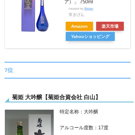
ア）」 750ml
created by
Rinker
常きげん
Amazon
楽天市場
Yahooショッピング
7位
菊姫 大吟醸【菊姫合資会社 白山】
特定名称：大吟醸
アルコール度数：17度