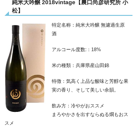
純米大吟醸 2018vintage
【農口尚彦研究所 小
松】
特定名称：純米大吟醸 無濾過生原
酒
アルコール度数:：18%
米の種類：兵庫県産山田錦
特徴：気高く上品な酸味と芳醇な果
実の香り、そして美しい余韻。
飲み方：冷やがおススメ
まろやかさを出すならぬる燗もおス
スメ