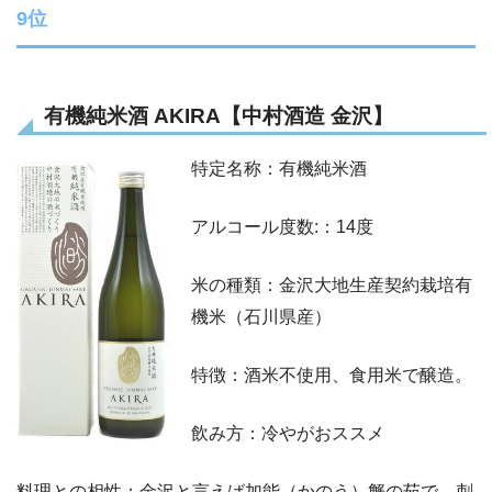
9位
有機純米酒 AKIRA【中村酒造 金沢】
特定名称：有機純米酒
アルコール度数:：14度
米の種類：金沢大地生産契約栽培有
機米（石川県産）
特徴：酒米不使用、食用米で醸造。
飲み方：冷やがおススメ
料理との相性：金沢と言えば加能（かのう）蟹の茹で、刺