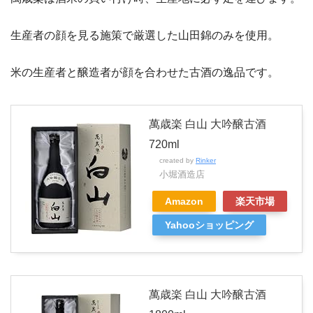
生産者の顔を見る施策で厳選した山田錦のみを使用。
米の生産者と醸造者が顔を合わせた古酒の逸品です。
萬歳楽 白山 大吟醸古酒
720ml
created by
Rinker
小堀酒造店
Amazon
楽天市場
Yahooショッピング
萬歳楽 白山 大吟醸古酒