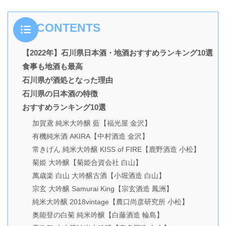
CONTENTS
【2022年】石川県日本酒・地酒おすすめランキング10選
食事も地酒も最高
石川県が酒処となった理由
石川県の日本酒の特徴
おすすめランキング10選
加賀鳶 純米大吟醸 藍【福光屋 金沢】
有機純米酒 AKIRA【中村酒造 金沢】
常きげん 純米大吟醸 KISS of FIRE【鹿野酒造 小松】
菊姫 大吟醸【菊姫合資会社 白山】
萬歳楽 白山 大吟醸古酒【小堀酒造 白山】
宗玄 大吟醸 Samurai King【宗玄酒造 鳳洲】
純米大吟醸 2018vintage【農口尚彦研究所 小松】
奥能登の白菊 純米吟醸【白藤酒造 輪島】