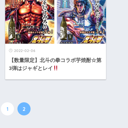
2022-02-06
【数量限定】北斗の拳コラボ芋焼酎☆第
3弾はジャギとレイ
1
2