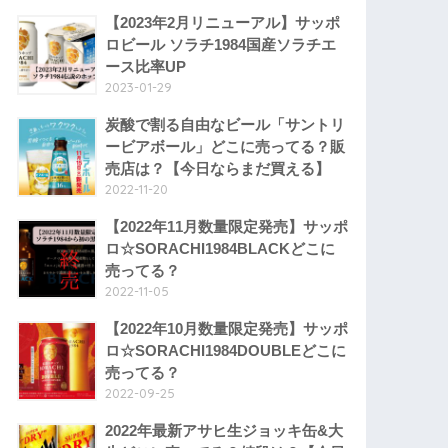
【2023年2月リニューアル】サッポ
ロビール ソラチ1984国産ソラチエ
ース比率UP
2023-01-29
炭酸で割る自由なビール「サントリ
ービアボール」どこに売ってる？販
売店は？【今日ならまだ買える】
2022-11-20
【2022年11月数量限定発売】サッポ
ロ☆SORACHI1984BLACKどこに
売ってる？
2022-11-05
【2022年10月数量限定発売】サッポ
ロ☆SORACHI1984DOUBLEどこに
売ってる？
2022-09-25
2022年最新アサヒ生ジョッキ缶&大