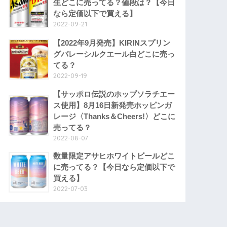
生どこに売ってる？値段は？【今日
なら定価以下で買える】
2022-09-21
【2022年9月発売】KIRINスプリン
グバレーシルクエール白どこに売っ
てる？
2022-09-19
【サッポロ伝説のホップソラチエー
ス使用】8月16日新発売ホッピンガ
レージ〈Thanks＆Cheers!〉どこに
売ってる？
2022-08-07
数量限定アサヒホワイトビールどこ
に売ってる？【今日なら定価以下で
買える】
2022-07-03