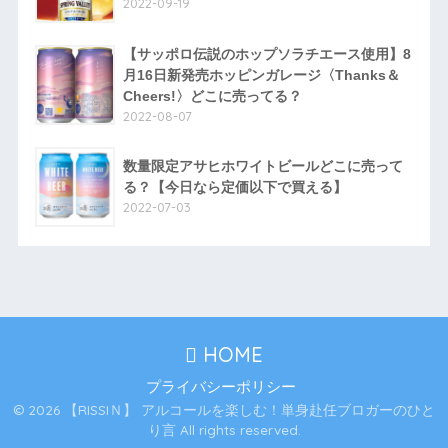
2022-09-19
【サッポロ伝説のホップソラチエース使用】8
月16日新発売ホッピンガレージ〈Thanks＆
Cheers!〉どこに売ってる？
2022-08-07
数量限定アサヒホワイトビールどこに売って
る？【今日なら定価以下で買える】
2022-07-03
HOME
プライバシーポリシー
© 2026 【RISSIＮ】 アルコールを楽しむ！単身赴任ブロガーのひと
り言 All rights reserved.