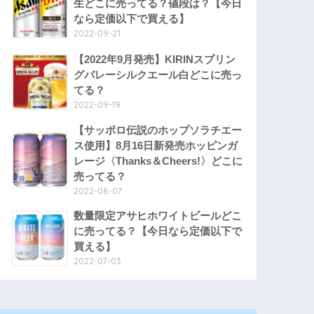
生どこに売ってる？値段は？【今日
なら定価以下で買える】
2022-09-21
【2022年9月発売】KIRINスプリン
グバレーシルクエール白どこに売っ
てる？
2022-09-19
【サッポロ伝説のホップソラチエー
ス使用】8月16日新発売ホッピンガ
レージ〈Thanks＆Cheers!〉どこに
売ってる？
2022-08-07
数量限定アサヒホワイトビールどこ
に売ってる？【今日なら定価以下で
買える】
2022-07-03