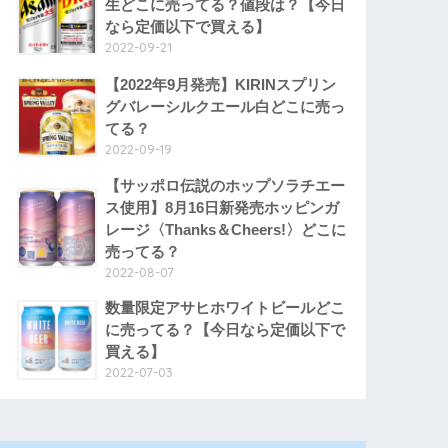
生どこに売ってる？値段は？【今日
なら定価以下で買える】
2022-09-21
【2022年9月発売】KIRINスプリン
グバレーシルクエール白どこに売っ
てる？
2022-09-19
【サッポロ伝説のホップソラチエー
ス使用】8月16日新発売ホッピンガ
レージ〈Thanks＆Cheers!〉どこに
売ってる？
2022-08-07
数量限定アサヒホワイトビールどこ
に売ってる？【今日なら定価以下で
買える】
2022-07-03