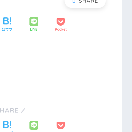
LINE
はてブ
Pocket
SHARE