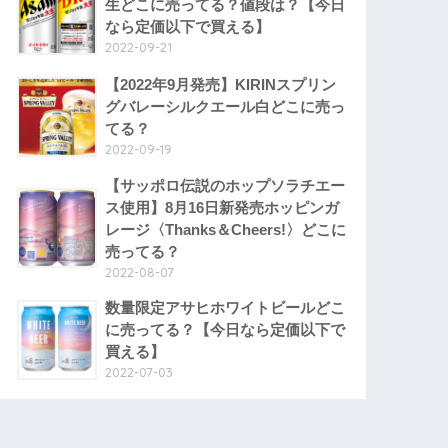
生どこに売ってる？値段は？【今日
なら定価以下で買える】
2022-09-21
【2022年9月発売】KIRINスプリン
グバレーシルクエール白どこに売っ
てる？
2022-09-19
【サッポロ伝説のホップソラチエー
ス使用】8月16日新発売ホッピンガ
レージ〈Thanks＆Cheers!〉どこに
売ってる？
2022-08-07
数量限定アサヒホワイトビールどこ
に売ってる？【今日なら定価以下で
買える】
2022-07-03