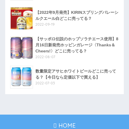
【2022年9月発売】KIRINスプリングバレーシ
ルクエール白どこに売ってる？
2022-09-19
【サッポロ伝説のホップソラチエース使用】8
月16日新発売ホッピンガレージ〈Thanks＆
Cheers!〉どこに売ってる？
2022-08-07
数量限定アサヒホワイトビールどこに売って
る？【今日なら定価以下で買える】
2022-07-03
HOME