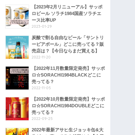
【2023年2月リニューアル】サッポ
ロビール ソラチ1984国産ソラチエ
ース比率UP
2023-01-29
炭酸で割る自由なビール「サントリ
ービアボール」どこに売ってる？販
売店は？【今日ならまだ買える】
2022-11-20
【2022年11月数量限定発売】サッポ
ロ☆SORACHI1984BLACKどこに
売ってる？
2022-11-05
【2022年10月数量限定発売】サッポ
ロ☆SORACHI1984DOUBLEどこに
売ってる？
2022-09-25
2022年最新アサヒ生ジョッキ缶&大