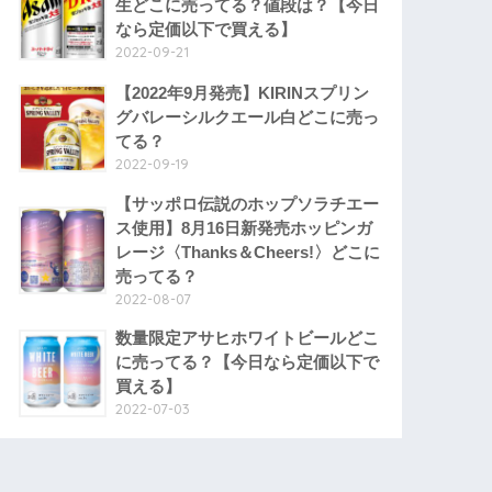
生どこに売ってる？値段は？【今日
なら定価以下で買える】
2022-09-21
【2022年9月発売】KIRINスプリン
グバレーシルクエール白どこに売っ
てる？
2022-09-19
【サッポロ伝説のホップソラチエー
ス使用】8月16日新発売ホッピンガ
レージ〈Thanks＆Cheers!〉どこに
売ってる？
2022-08-07
数量限定アサヒホワイトビールどこ
に売ってる？【今日なら定価以下で
買える】
2022-07-03